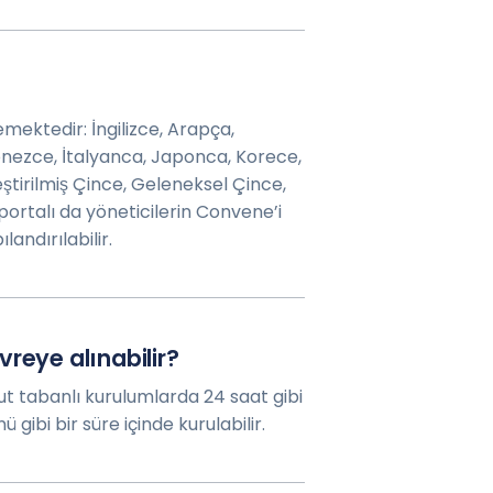
ektedir: İngilizce, Arapça,
nezce, İtalyanca, Japonca, Korece,
ştirilmiş Çince, Geleneksel Çince,
rtalı da yöneticilerin Convene’i
landırılabilir.
reye alınabilir?
ut tabanlı kurulumlarda 24 saat gibi
ü gibi bir süre içinde kurulabilir.