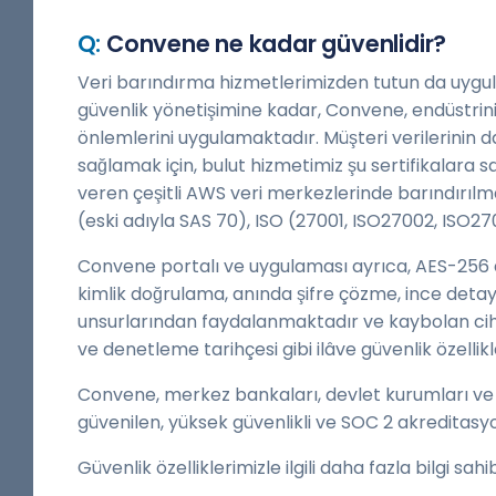
Convene ne kadar güvenlidir?
Veri barındırma hizmetlerimizden tutun da uygul
güvenlik yönetişimine kadar, Convene, endüstrin
önlemlerini uygulamaktadır. Müşteri verilerinin
sağlamak için, bulut hizmetimiz şu sertifikalara
veren çeşitli AWS veri merkezlerinde barındırıl
(eski adıyla SAS 70), ISO (27001, ISO27002, ISO27
Convene portalı ve uygulaması ayrıca, AES-256 a
kimlik doğrulama, anında şifre çözme, ince detayl
unsurlarından faydalanmaktadır ve kaybolan cih
ve denetleme tarihçesi gibi ilâve güvenlik özellikl
Convene, merkez bankaları, devlet kurumları ve ”
güvenilen, yüksek güvenlikli ve SOC 2 akreditas
Güvenlik özelliklerimizle ilgili daha fazla bilgi sah