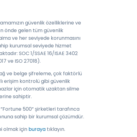
amamızın güvenlik özelliklerine ve
in önde gelen tüm güvenlik
 daima ve her seviyede korunmasını
 sahip kurumsal seviyede hizmet
maktadır: SOC 1/SSAE 16/ISAE 3402
017 ve ISO 27018).
ğ ve belge şifreleme, çok faktörlü
ı erişim kontrolü gibi güvenlik
azlar için otomatik uzaktan silme
erine sahiptir.
Fortune 500” şirketleri tarafınca
yonuna sahip bir kurumsal çözümdür.
ibi olmak için
buraya
tıklayın.