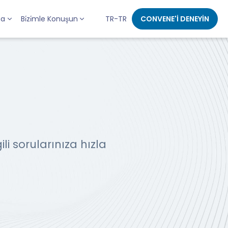
ma
Bi̇zi̇mle Konuşun
TR-TR
CONVENE'İ DENEYİN
ili sorularınıza hızla