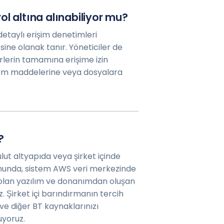
l altına alınabiliyor mu?
detaylı erişim denetimleri
mesine olanak tanır. Yöneticiler de
örlerin tamamına erişime izin
ndem maddelerine veya dosyalara
?
lut altyapıda veya şirket içinde
rumunda, sistem AWS veri merkezinde
i olan yazılım ve donanımdan oluşan
z. Şirket içi barındırmanın tercih
ve diğer BT kaynaklarınızı
uyoruz.