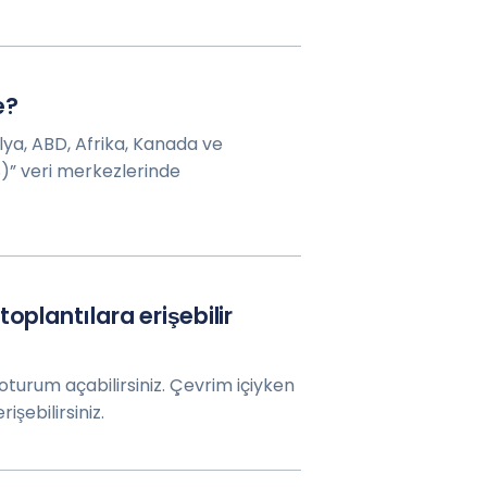
e?
lya, ABD, Afrika, Kanada ve
” veri merkezlerinde
oplantılara erişebilir
turum açabilirsiniz. Çevrim içiyken
işebilirsiniz.