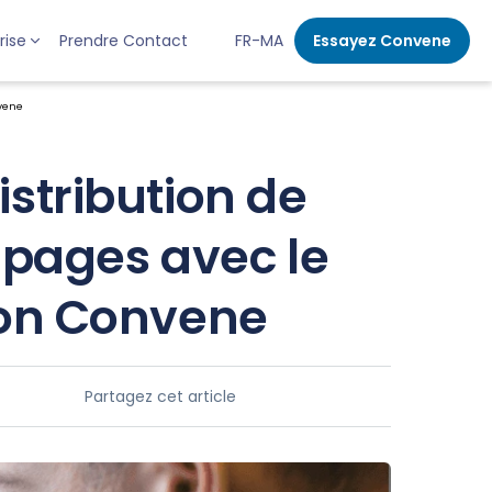
rise
Prendre Contact
FR-MA
Essayez Convene
nvene
istribution de
 pages avec le
tion Convene
Partagez cet article